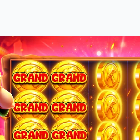
អាចជួយអ្នកឲ្យ
ការបង្ហាញ
ដែលអ្នកត្រូវ
កែលម្អបទ
ឈ្នះក្នុងលេង
ពីរបៀបដែល
ការសម្រាប់ការ
ពិសោធន៍នៃ
ក្តារនៅពេល
អ្នកអាចប្រើ
លេងក្តារនៅ
ការលេង។
បច្ចុប្បន្ន។
ប្រាស់យុទ្ធ
ក្នុងជីវិតប្រចាំ
សាស្ត្រទាំងនេះ
ថ្ងៃ។
ដើម្បីធ្វើឲ្យការ
លេងក្តារលេង
កាន់តែមាន
ភាពរីករាយ។