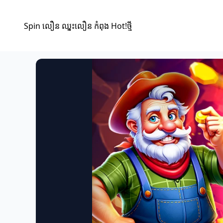
Spin លឿន ឈ្នះលឿន កំពុង Hot!ថ្មី
Spin លឿន ឈ្នះលឿន កំពុង Hot!ថ្មី