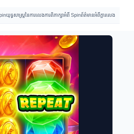
Spin
យុទ្ធសាស្ត្រនៃការលេង
ការពិភាក្សាអំពី Spin
ព័ត៌មានអំពីក្តារលេង