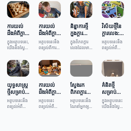
ការយល់
ការយល់
និន្នាការ​ថ្មី
វិស័យថ្មីនៃ
ល
ដឹងអំពីក្តារ
ដឹងអំពីក្តារ
ក្នុងក្តារ
ក្តារលេង:
លេង: ពិភព
លេង: ការ
លេង: ស្វែង
ការបង្កើត
ក្នុងអត្ថបទនេះ,
អត្ថបទនេះនឹង
ក្នុងពិភពក្តារ
អត្ថបទនេះនឹង
នៃការប្រកួត
បង្កើតនិង
យល់​អំពី
និងការ
យើងនឹងស្វែង
ពន្យល់ពីការ
លេងដែលមាន
ពន្យល់អំពី
និងឱកាស
យល់អំពីការ
ការលេង
យល់ដឹងអំពី
ភាពផ្ទុយ
ការប្រែប្រួល
ស្រាវជ្រាវ
វិស័យថ្មីនៃក្តារ
ប្រកួតជាមួយ
ក្តារលេង និង
ខ្លាំងនេះ, យើង
លេង និង
បែប
ក្តារលេងនិង
គន្លឹះសម្រាប់
នឹងស្វែង
ការលូតលាស់
ឱកាសដែលវា
ការបង្កើតក្តារ
យល់ពីនិន្នាការ
នៃការ
ផ្តល់ឱ្យ។
លេងថ្មីៗ។
ថ្មីៗដែលកំពុង
បង្កើតសហ
កើតមាន។
គ្រាសថ្មីៗ។
យុទ្ធសាស្ត្រ
ការយល់
ស្វែងរក
គំនិតថ្មី
ថ្មីសម្រាប់
ដឹងអំពីក្តារ
ពិភពក្តារ
សម្រាប់ក្តារ
ការលេង
លេង: យុទ្ធ
លេង:
លេង
អត្ថបទនេះនឹង
អត្ថបទនេះ
អត្ថបទនេះនឹង
ក្នុងអត្ថបទនេះ
ក្តារ
សាស្ត្រ និង
ចំណេះដឹង
សម័យថ្មី
ពន្យល់អំពីយុទ្ធ
ពន្យល់អំពីយុទ្ធ
ណែនាំអ្នកឲ្យ
យើងនឹងស្វែង
សាស្ត្រថ្មីៗ
ការ
សាស្ត្រ និងការ
និងការ
ស្គាល់ពីពិភព
យល់អំពីគំនិត
សម្រាប់ការ
បង្កើនបទ
ក្តារលេង និង
ថ្មីៗសម្រាប់ក្តារ
បង្កើនបទ
ស្នាក់នៅ
លេងក្តារ និង
ពិសោធន៍នៅ
តំណាងឲ្យ
លេងសម័យថ្មី
ពិសោធន៍
វិធីសាស្ត្រដែល
លើក្តារលេង។
ចំណេះដឹងថ្មីៗ
និងការ