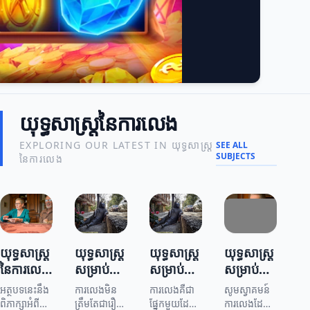
យុទ្ធសាស្ត្រនៃការលេង
EXPLORING OUR LATEST IN យុទ្ធសាស្ត្រ
SEE ALL
SUBJECTS
នៃការលេង
យុទ្ធសាស្ត្រ
យុទ្ធសាស្ត្រ
យុទ្ធសាស្ត្រ
យុទ្ធសាស្ត្រ
នៃការលេង:
សម្រាប់ការ
សម្រាប់ការ
សម្រាប់
ការ
លេងដែល
កែលម្អការ
កែលម្អបទ
អត្ថបទនេះនឹង
ការលេងមិន
ការលេងគឺជា
សូមស្វាគមន៍
អភិវឌ្ឍន៍
មាន
លេង
ពិសោធន៍
ពិភាក្សាអំពី
ត្រឹមតែជារឿង
ផ្នែកមួយដែល
ការលេងដែល