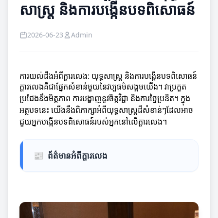
សាស្ត្រ និងការបង្កើនបទពិសោធន៍
2026-06-23
Admin
ការយល់ដឹងអំពីក្តារលេង: យុទ្ធសាស្ត្រ និងការបង្កើនបទពិសោធន៍
ក្តារលេងគឺជាផ្នែកសំខាន់មួយនៃវប្បធម៌សង្គមយើង។ វាប្រកួត
ប្រជែងនឹងមិត្តភាព ការបង្ហាញនូវចិត្តវិជ្ជា និងការច្នៃប្រឌិត។ ក្នុង
អត្ថបទនេះ យើងនឹងពិភាក្សាអំពីយុទ្ធសាស្ត្រដ៏សំខាន់ៗដែលអាច
ជួយអ្នកបង្កើនបទពិសោធន៍របស់អ្នកនៅលើក្តារលេង។
📰
ព័ត៌មានអំពីក្តារលេង