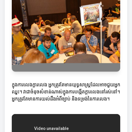
ក្នុងការលេងក្តារលេង អ្នកត្រូវតែមានយុទ្ធសាស្ត្រដែលអាចជួយអ្នក
ឈ្នះ។ វាជាចំនុចសំខាន់ណាស់ក្នុងការបង្កើតក្តារលេងនៅរស់នៅ។
អ្នកត្រូវតែមានការយល់ដឹងអំពីច្បាប់ និងទម្រង់នៃការលេង។