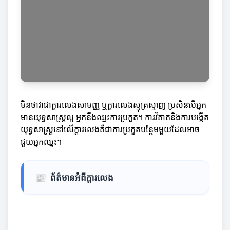
មិនថាវាជាក្តារលេងសាមញ្ញ ឬក្តារលេងស្មុគ្រស្មាញ ប្រសិនបើអ្នក
មានយុទ្ធសាស្ត្រល្អ អ្នកនឹងឈ្នះការប្រកួត។ ការវិភាគនិងការបង្កើត
យុទ្ធសាស្ត្រនៅលើក្តារលេង​គឺជាការប្រកួតបន្ថែមមួយដែលអាច
ជួយអ្នកឈ្នះ។
📰
ព័ត៌មានអំពីក្តារលេង