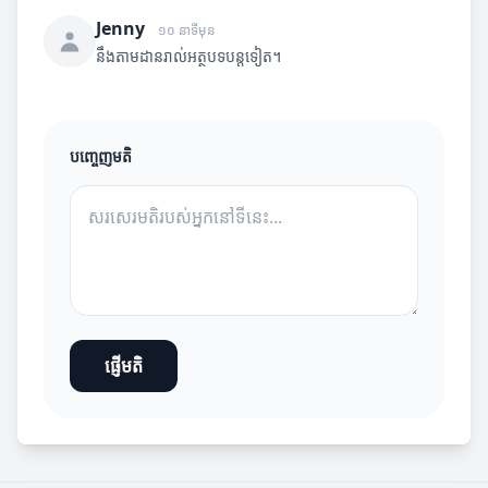
Jenny
១០ នាទីមុន
នឹងតាមដានរាល់អត្ថបទបន្តទៀត។
បញ្ចេញមតិ
ផ្ញើមតិ