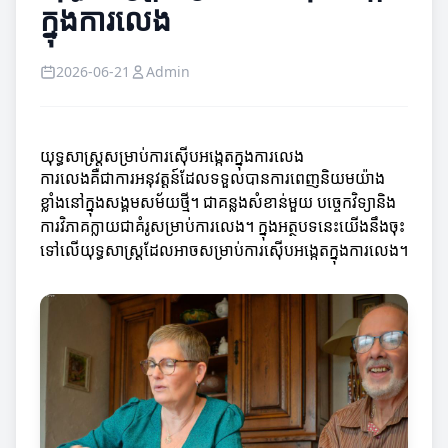
ក្នុងការលេង
2026-06-21
Admin
យុទ្ធសាស្ត្រសម្រាប់ការស៊ើបអង្កេតក្នុងការលេង
ការលេងគឺជាការអនុវត្តន៍ដែលទទួលបានការពេញនិយមយ៉ាង
ខ្លាំងនៅក្នុងសង្គមសម័យថ្មី។ ជាគន្លងសំខាន់មួយ បច្ចេកវិទ្យានិង
ការវិភាគក្លាយជាគំរូសម្រាប់ការលេង។ ក្នុងអត្ថបទនេះយើងនឹងចុះ
ទៅលើយុទ្ធសាស្ត្រដែលអាចសម្រាប់ការស៊ើបអង្កេតក្នុងការលេង។