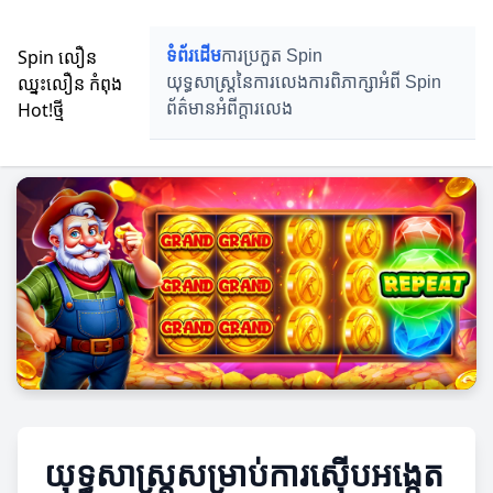
Spin លឿន
ទំព័រដើម
ការប្រកួត Spin
ឈ្នះលឿន កំពុង
យុទ្ធសាស្ត្រនៃការលេង
ការពិភាក្សាអំពី Spin
Hot!ថ្មី
ព័ត៌មានអំពីក្តារលេង
យុទ្ធសាស្ត្រសម្រាប់ការស៊ើបអង្កេត