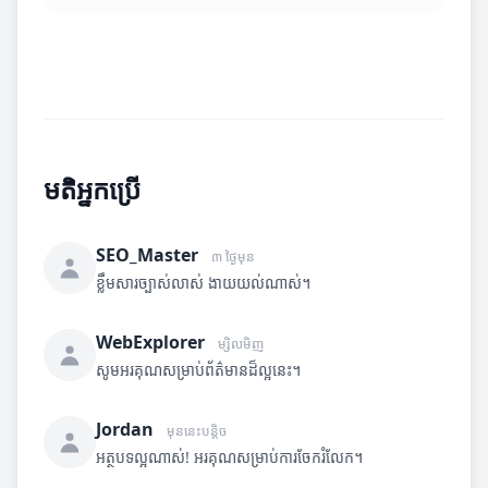
មតិអ្នកប្រើ
SEO_Master
៣ ថ្ងៃមុន
ខ្លឹមសារច្បាស់លាស់ ងាយយល់ណាស់។
WebExplorer
ម្សិលមិញ
សូមអរគុណសម្រាប់ព័ត៌មានដ៏ល្អនេះ។
Jordan
មុននេះបន្តិច
អត្ថបទល្អណាស់! អរគុណសម្រាប់ការចែករំលែក។