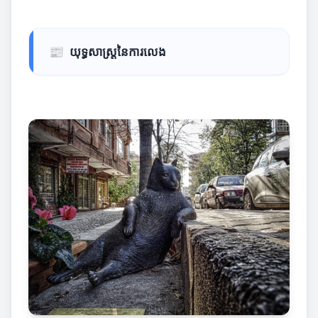
📰
យុទ្ធសាស្ត្រនៃការលេង