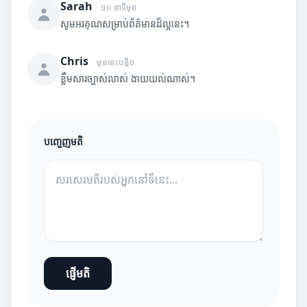
Sarah
១០ នាទីមុន
សូមអរគុណសម្រាប់ព័ត៌មានដ៏ល្អនេះ។
Chris
មុននេះបន្តិច
ខ្លឹមសារច្បាស់លាស់ ងាយយល់ណាស់។
បញ្ចេញមតិ
ផ្ញើមតិ