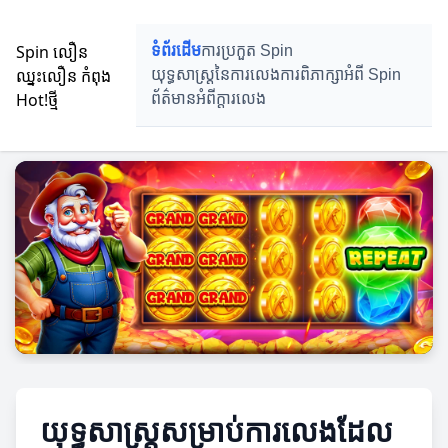
Spin លឿន
ទំព័រដើម
ការប្រកួត Spin
ឈ្នះលឿន កំពុង
យុទ្ធសាស្ត្រនៃការលេង
ការពិភាក្សាអំពី Spin
Hot!ថ្មី
ព័ត៌មានអំពីក្តារលេង
យុទ្ធសាស្ត្រសម្រាប់ការលេងដែល