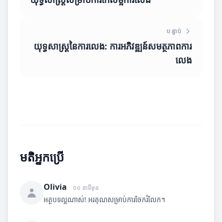
បន្ទាប់
យុទ្ធសាស្ត្រនៃការលេង: ការអភិវឌ្ឍន៍សមត្ថភាពការ
លេង
មតិអ្នកប្រើ
Olivia
១០ នាទីមុន
អត្ថបទល្អណាស់! អរគុណសម្រាប់ការចែករំលែក។