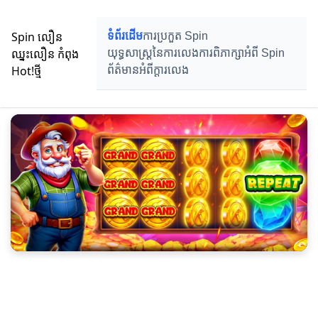
Spin លឿន
ទំព័រដើម
ការប្រកួត Spin
ឈ្នះលឿន កំពុង
យុទ្ធសាស្ត្រនៃការលេង
ការពិភាក្សាអំពី Spin
Hot!ថ្មី
ព័ត៌មានអំពីក្តារលេង