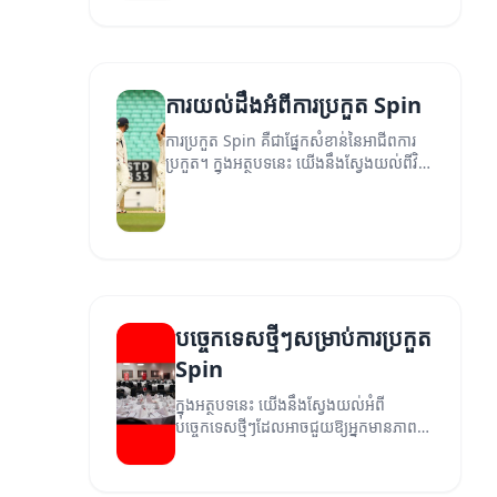
ការយល់ដឹងអំពីការប្រកួត Spin
ការប្រកួត Spin គឺជាផ្នែកសំខាន់នៃអាជីពការ
ប្រកួត។ ក្នុងអត្ថបទនេះ យើងនឹងស្វែងយល់ពីវិធី
សាស្ត្រនានាមួយដែលអាចជួយអ្នកឲ្យជោគជ័យ។
បច្ចេកទេសថ្មីៗសម្រាប់ការប្រកួត
Spin
ក្នុងអត្ថបទនេះ យើងនឹងស្វែងយល់អំពី
បច្ចេកទេសថ្មីៗដែលអាចជួយឱ្យអ្នកមានភាព
ជោគជ័យក្នុងការប្រកួត Spin។