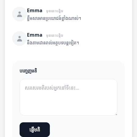
Emma
មុននេះបន្តិច
ខ្លឹមសារមានប្រយោជន៍ខ្លាំងណាស់។
Emma
មុននេះបន្តិច
នឹងតាមដានរាល់អត្ថបទបន្តទៀត។
បញ្ចេញមតិ
ផ្ញើមតិ