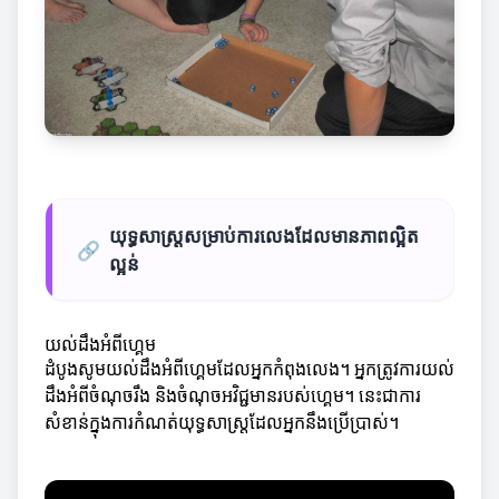
យុទ្ធសាស្ត្រសម្រាប់ការលេងដែលមានភាពល្អិត
🔗
ល្អន់
យល់ដឹងអំពីហ្គេម
ដំបូងសូមយល់ដឹងអំពីហ្គេមដែលអ្នកកំពុងលេង។ អ្នកត្រូវការយល់
ដឹងអំពីចំណុចរឹង និងចំណុចអវិជ្ជមានរបស់ហ្គេម។ នេះជាការ
សំខាន់ក្នុងការកំណត់យុទ្ធសាស្ត្រដែលអ្នកនឹងប្រើប្រាស់។