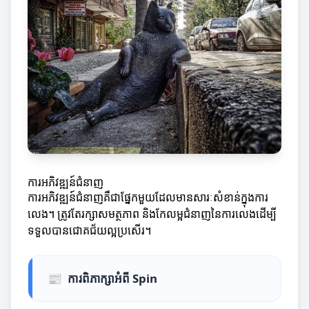
ការអភិវឌ្ឍន៍ជំនាញ
ការអភិវឌ្ឍន៍ជំនាញគឺជាផ្នែកមួយដែលមានសារៈសំខាន់ក្នុងការ
លេង។ ត្រូវតែរក្សាសមត្ថភាព និងកែលម្អជំនាញនៃការលេងដើម្បី
ទទួលបានជោគជ័យល្អប្រសើរ។
📰
ការពិភាក្សាអំពី Spin