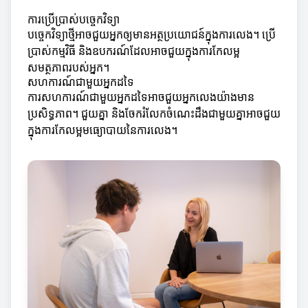
ការប្រើប្រាស់បច្ចេកវិទ្យា
បច្ចេកវិទ្យាថ្មីអាចជួយអ្នកឲ្យមានអត្ថប្រយោជន៍ក្នុងការលេង។ ប្រើ
ប្រាស់កម្មវិធី និងឧបករណ៍ដែលអាចជួយក្នុងការកែលម្អ
សមត្ថភាពរបស់អ្នក។
សហការណ៍ជាមួយអ្នកដទៃ
ការសហការណ៍ជាមួយអ្នកដទៃអាចជួយអ្នកលេងយ៉ាងមាន
ប្រសិទ្ធភាព។ ជួយគ្នា និងចែករំលែកចំណេះដឹងជាមួយគ្នាអាចជួយ
ក្នុងការកែលម្អមធ្យោបាយនៃការលេង។