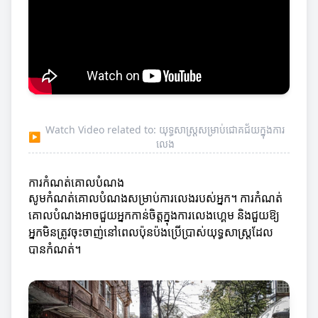
Watch Video related to: យុទ្ធសាស្ត្រសម្រាប់ជោគជ័យក្នុងការ
▶
លេង
ការកំណត់គោលបំណង
សូមកំណត់គោលបំណងសម្រាប់ការលេងរបស់អ្នក។ ការកំណត់
គោលបំណងអាចជួយអ្នកកាន់ចិត្តក្នុងការលេងហ្គេម និងជួយឱ្យ
អ្នកមិនត្រូវចុះចាញ់នៅពេលប៉ុនប៉ងប្រើប្រាស់យុទ្ធសាស្ត្រដែល
បានកំណត់។