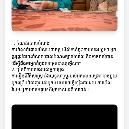
1. កំណត់គោលបំណង
ការកំណត់គោលបំណងជាគន្លងដ៏សំខាន់ក្នុងការលេងហ្គេម។ អ្នក
គួរត្រូវតែចេះកំណត់គោលបំណងច្បាស់លាស់ និងអាចវាស់បាន
ដើម្បីដឹងថាអ្នកកំពុងសម្រេចបាននូវអ្វីណា។
2. រៀនពីការលេងរបស់អ្នកផ្សេង
ការរៀនពីវិធីសាស្រ្ត និងយុទ្ធសាស្រ្តរបស់អ្នកលេងផ្សេងៗអាចជួយ
អ្នកពង្រឹងជំនាញរបស់អ្នក។ នេះអាចធ្វើឡើងតាមរយៈការមើល
វីដេអូ ឬការអានអត្ថបទពីអ្នកមានបទពិសោធន៍។