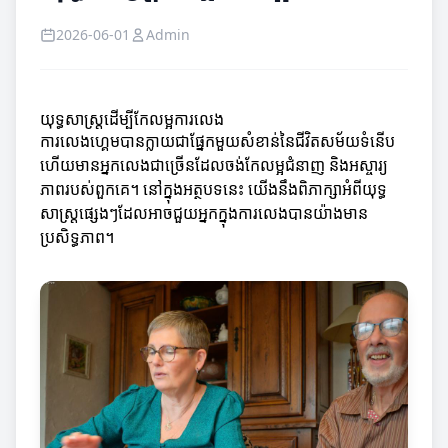
2026-06-01
Admin
យុទ្ធសាស្ត្រ​ដើម្បីកែលម្អការលេង
ការលេងហ្គេមបានក្លាយជាផ្នែកមួយសំខាន់នៃជីវិតសម័យទំនើប
ហើយមានអ្នកលេងជាច្រើនដែលចង់កែលម្អជំនាញ និងអស្ចារ្យ
ភាពរបស់ពួកគេ។ នៅក្នុងអត្ថបទនេះ យើងនឹងពិភាក្សាអំពីយុទ្ធ
សាស្ត្រផ្សេងៗដែលអាចជួយអ្នកក្នុងការលេងបានយ៉ាងមាន
ប្រសិទ្ធភាព។