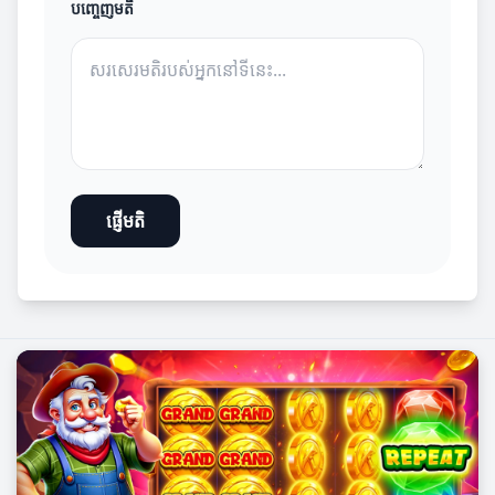
បញ្ចេញមតិ
ផ្ញើមតិ