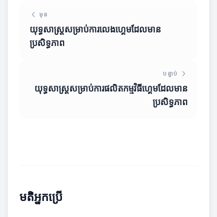
មុន
យុទ្ធសាស្ត្រសម្រាប់ការលេងហ្គេមដែលមាន
ប្រសិទ្ធភាព
បន្ទាប់
យុទ្ធសាស្ត្រសម្រាប់ការផលិតកម្មវិធីហ្គេមដែលមាន
ប្រសិទ្ធភាព
មតិអ្នកប្រើ